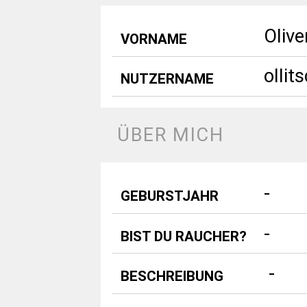
Olive
VORNAME
ollit
NUTZERNAME
ÜBER MICH
-
GEBURSTJAHR
-
BIST DU RAUCHER?
 - 
BESCHREIBUNG