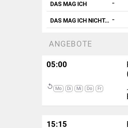
 - 
DAS MAG ICH
 - 
DAS MAG ICH NICHT...
ANGEBOTE
05:00
replay
Mo
Di
Mi
Do
Fr
15:15